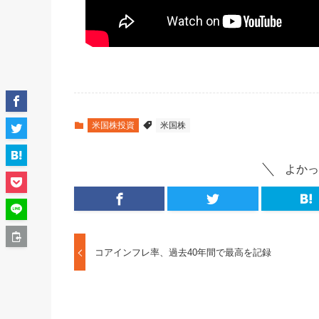
米国株投資
米国株
よかっ
コアインフレ率、過去40年間で最高を記録