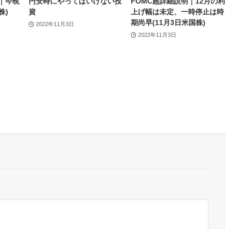
｜今晩
円安時にやってはいけない投
FOMC超詳細説明｜12月の利
株)
資
上げ幅は未定、一時停止は時
期尚早(11月3日米国株)
2022年11月3日
2022年11月3日