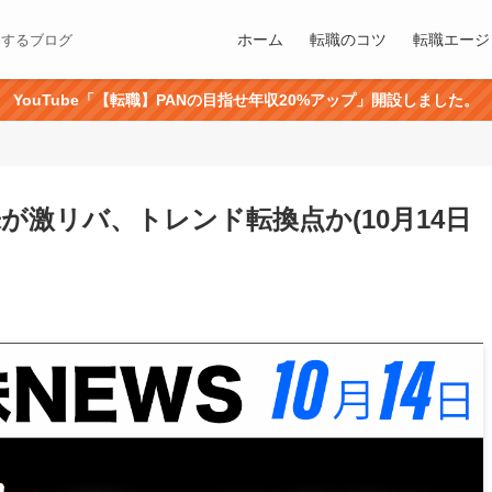
ホーム
転職のコツ
転職エージ
にするブログ
YouTube「【転職】PANの目指せ年収20%アップ」開設しました。
株が激リバ、トレンド転換点か(10月14日