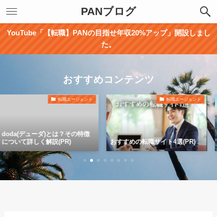
PANブログ
YouTube「【転職】PANの目指せ年収20%アップ」開設しまし
た。
おすすめコンテンツ
転職エージェント
転職エージェント
デューダ)とは？その特徴
Geekly
しく解説(PR)
おすすめの転職サイト4選(PR)
特徴につい