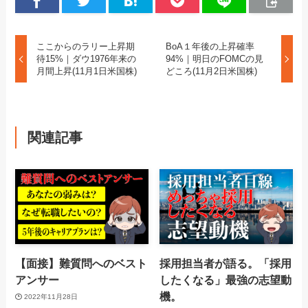
ここからのラリー上昇期
BoA１年後の上昇確率
待15%｜ダウ1976年来の
94%｜明日のFOMCの見
月間上昇(11月1日米国株)
どころ(11月2日米国株)
関連記事
【面接】難質問へのベスト
採用担当者が語る。「採用
アンサー
したくなる」最強の志望動
機。
2022年11月28日